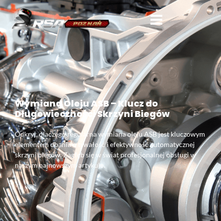
Wymiana Oleju ASB – Klucz do
Długowieczności Skrzyni Biegów
Odkryj, dlaczego regularna wymiana oleju ASB jest kluczowym
elementem dbania o trwałość i efektywność automatycznej
skrzyni biegów. Zagłęb się w świat profesjonalnej obsługi w
naszym najnowszym artykule.