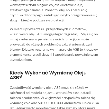
wewnątrz skrzyni biegów, co jest kluczowe dla jej
efektywnego działania. Ponadto, olej ASB pełni rolę
czynnika chłodzącego, redukując ryzyko przegrzewania się
skrzyni biegów podczas eksploatacji.
W miarę upływu czasu i przejechanych kilometrów,
właściwości oleju ASB mogą ulegać degradacji. Staje się on
mniej skuteczny w pełnieniu swoich funkcji, co może
prowadzić do różnych problemów z działaniem skrzyni
biegów. Dlatego regularna wymiana oleju ASB to kluczowy
element konserwacji skrzyni i zapobiegania poważniejszym
uszkodzeniom.
Kiedy Wykonać Wymianę Oleju
ASB?
Częstotliwość wymiany oleju ASB może się różnić w
zależności od modelu pojazdu, warunków eksploatacji i
zaleceń producenta. W większości przypadków zaleca się
wymianę co około 50 000–100 000 kilometrów lub co kilka
lat. Jednak warto monitorować także sygnały, które mogą