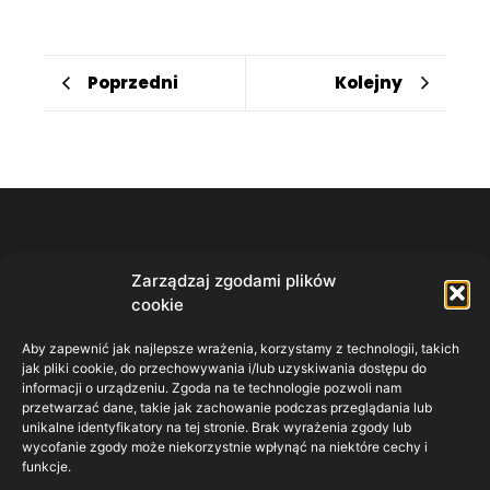
Poprzedni
Kolejny
RSA Poznań
Zarządzaj zgodami plików
Biuro - 501 572 240
cookie
serwisasbpoznan@gmail.com
Żwirki i Wigury 34, 62-006 Kobylnica, Polska
Aby zapewnić jak najlepsze wrażenia, korzystamy z technologii, takich
jak pliki cookie, do przechowywania i/lub uzyskiwania dostępu do
Przydatne linki
informacji o urządzeniu. Zgoda na te technologie pozwoli nam
Polityka cookies
przetwarzać dane, takie jak zachowanie podczas przeglądania lub
unikalne identyfikatory na tej stronie. Brak wyrażenia zgody lub
Polityka prywatności
wycofanie zgody może niekorzystnie wpłynąć na niektóre cechy i
funkcje.
Godziny pracy